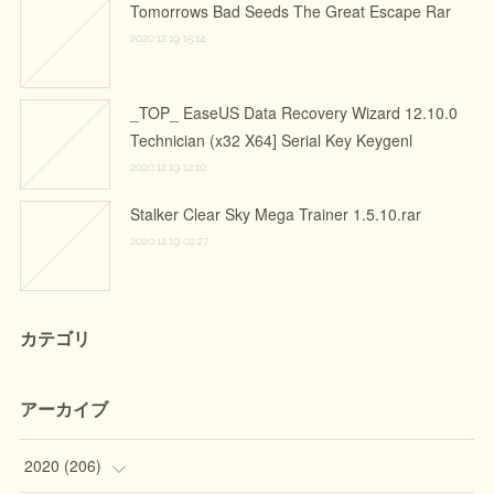
Tomorrows Bad Seeds The Great Escape Rar
2020.12.19 15:14
_TOP_ EaseUS Data Recovery Wizard 12.10.0
Technician (x32 X64] Serial Key Keygenl
2020.12.19 12:10
Stalker Clear Sky Mega Trainer 1.5.10.rar
2020.12.19 02:27
カテゴリ
アーカイブ
2020
(
206
)