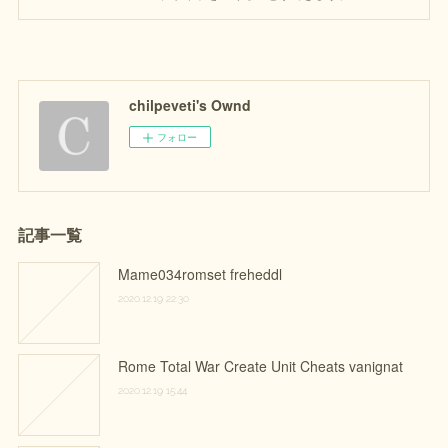
chilpeveti's Ownd
フォロー
記事一覧
Mame034romset freheddl
2020.12.19 22:30
Rome Total War Create Unit Cheats vanignat
2020.12.19 15:44